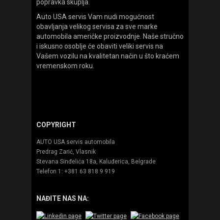
popravka skuplja.
Auto USA servis Vam nudi mogućnost
obavljanja velikog servisa za sve marke
automobila američke proizvodnje. Naše stručno
i iskusno osoblje će obaviti veliki servis na
Vašem vozilu na kvalitetan način u što kraćem
vremenskom roku.
COPYRIGHT
AUTO USA servis automobila
Predrag Zarić
, Vlasnik
Stevana Sinđelića 18a, Kaluđerica, Belgrade
Telefon 1:
+381 63 818 9 919
NAĐITE NAS NA: