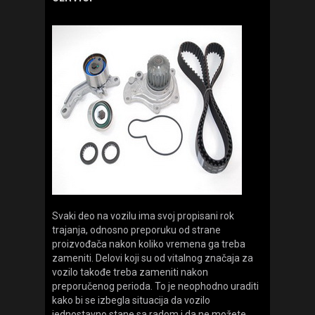
KONTAKT
Svaki deo na vozilu ima svoj propisani rok
trajanja, odnosno preporuku od strane
proizvođača nakon koliko vremena ga treba
zameniti. Delovi koji su od vitalnog značaja za
vozilo takođe treba zameniti nakon
preporučenog perioda. To je neophodno uraditi
kako bi se izbegla situacija da vozilo
jednostavno stane sa radom i da ne možete