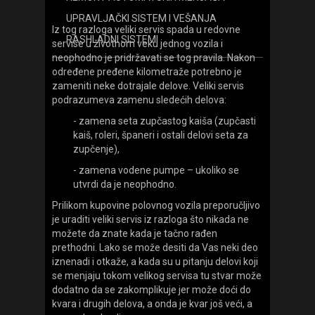
UPRAVLJAČKI SISTEM I VEŠANJA
Iz tog razloga veliki servis spada u redovne
RASHLADNI SISTEMI
servise u životnom veku jednog vozila i
neophodno je pridržavati se tog pravila. Nakon
određene pređene kilometraže potrebno je
zameniti neke dotrajale delove. Veliki servis
podrazumeva zamenu sledećih delova:
- zamena seta zupčastog kaiša (zupčasti
kaiš, roleri, španeri i ostali delovi seta za
zupčenje),
- zamena vodene pumpe – ukoliko se
utvrdi da je neophodno.
Prilikom kupovine polovnog vozila preporučljivo
je uraditi veliki servis iz razloga što nikada ne
možete da znate kada je tačno rađen
prethodni. Lako se može desiti da Vas neki deo
iznenadi i otkaže, a kada su u pitanju delovi koji
se menjaju tokom velikog servisa tu stvar može
dodatno da se zakomplikuje jer može doći do
kvara i drugih delova, a onda je kvar još veći, a