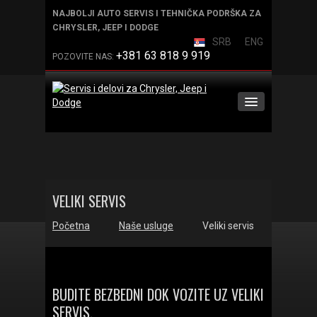
NAJBOLJI AUTO SERVIS I TEHNIČKA PODRŠKA ZA
CHRYSLER, JEEP I DODGE
SRB
ENG
+381 63 818 9 919
POZOVITE NAS:
POČETNA
O NAMA
VELIKI SERVIS
Početna
Naše usluge
Veliki servis
NAŠE USLUGE
GALERIJA
BUDITE BEZBEDNI DOK VOZITE UZ VELIKI
SERVIS.